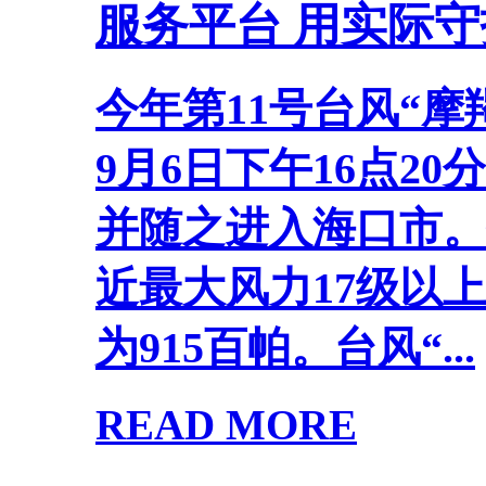
服务平台 用实际
今年第11号台风“
9月6日下午16点2
并随之进入海口市。
近最大风力17级以上
为915百帕。台风“...
READ MORE