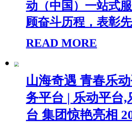
动（中国）一站式服
顾奋斗历程，表彰先进
READ MORE
山海奇遇 青春乐
务平台 | 乐动平
台 集团惊艳亮相 2