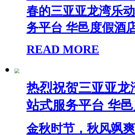
春的三亚亚龙湾乐动
务平台 华邑度假酒店隆
READ MORE
热烈祝贺三亚亚龙
站式服务平台 华
金秋时节，秋风飒爽