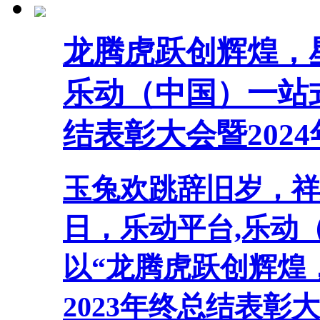
龙腾虎跃创辉煌，星
乐动（中国）一站式
结表彰大会暨202
玉兔欢跳辞旧岁，祥龙
日，乐动平台,乐动
以“龙腾虎跃创辉煌
2023年终总结表彰