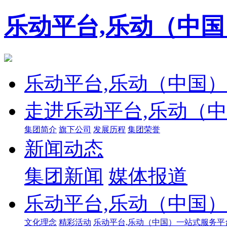
乐动平台,乐动（中
乐动平台,乐动（中国
走进乐动平台,乐动（
集团简介
旗下公司
发展历程
集团荣誉
新闻动态
集团新闻
媒体报道
乐动平台,乐动（中国
文化理念
精彩活动
乐动平台,乐动（中国）一站式服务平