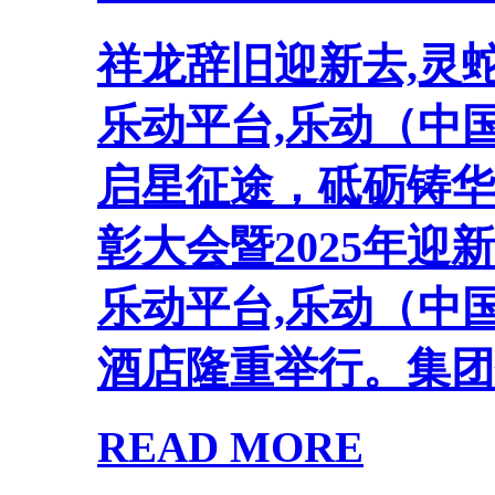
祥龙辞旧迎新去,灵蛇纳
乐动平台,乐动（中
启星征途，砥砺铸华章
彰大会暨2025年
乐动平台,乐动（中
酒店隆重举行。集团领
READ MORE