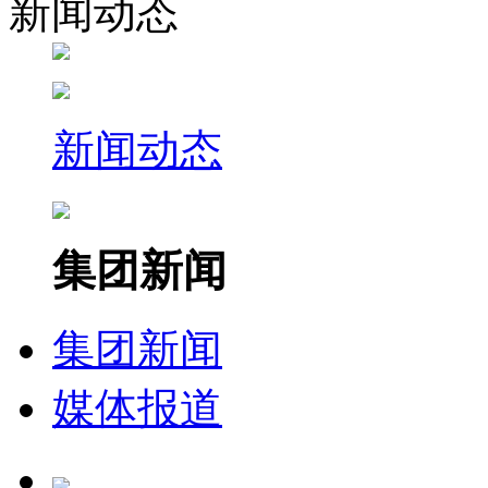
新闻动态
新闻动态
集团新闻
集团新闻
媒体报道