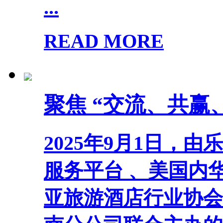
...
READ MORE
聚焦 “交流、共赢
2025年9月1日，
服务平台 、美国内
亚旅游酒店行业协会