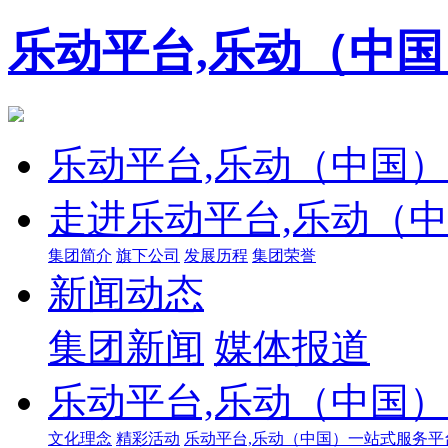
乐动平台,乐动（中
乐动平台,乐动（中国
走进乐动平台,乐动（
集团简介
旗下公司
发展历程
集团荣誉
新闻动态
集团新闻
媒体报道
乐动平台,乐动（中国
文化理念
精彩活动
乐动平台,乐动（中国）一站式服务平