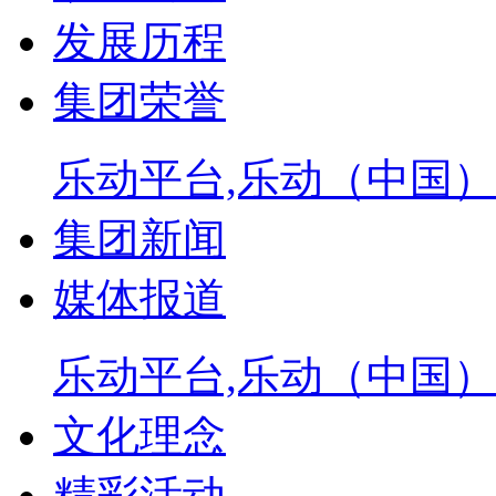
发展历程
集团荣誉
乐动平台,乐动（中国）
集团新闻
媒体报道
乐动平台,乐动（中国
文化理念
精彩活动